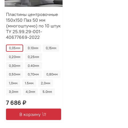
Пластины центровочные
150х150 Паз 50 мм
(многоштучно) по 10 штук
ТУ 25.99.29-001-
40677669-2022
0,05мм
0.10мм
0,15мм
0,20мм
0,25мм
0,30мм
0.40мм
0,50мм
0,70мм
0,80мм
1,0мм
1.5мм
2,0мм
3,0мм
4,0мм
5.0мм
7 686 ₽
В корзину