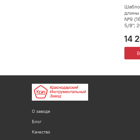
Шабло
длины
№9 (16"
5/8"; 2
14 
В
О заводе
Блог
Качество