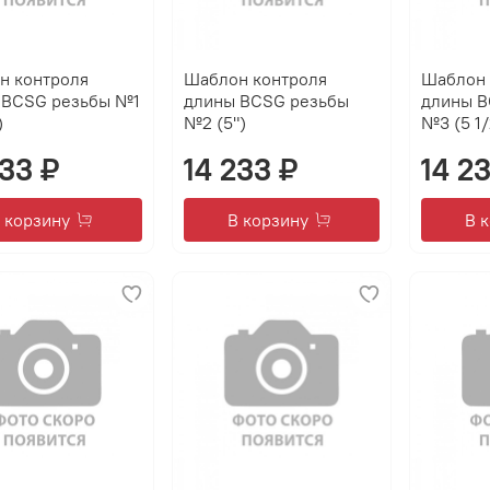
н контроля
Шаблон контроля
Шаблон 
 BCSG резьбы №1
длины BCSG резьбы
длины B
)
№2 (5")
№3 (5 1/
233 ₽
14 233 ₽
14 2
 корзину
В корзину
В 