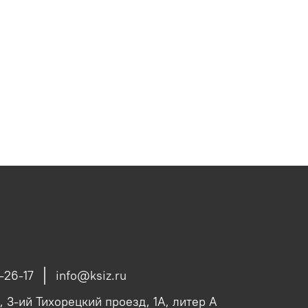
-26-17
info@ksiz.ru
, 3-ий Тихорецкий проезд, 1А, литер А