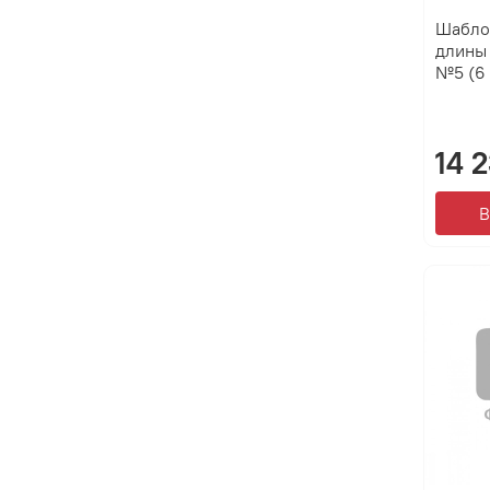
Шабло
длины
№5 (6 
14 
В