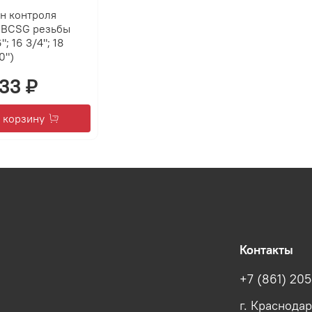
н контроля
 BCSG резьбы
; 16 3/4"; 18
0")
233 ₽
 корзину
Контакты
+7 (861) 205
г. Краснодар