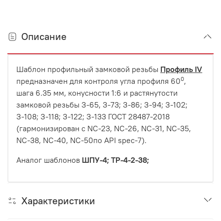
Описание
Шаблон профильный замковой резьбы
Профиль
IV
0
предназначен для контроля угла профиля 60
,
шага 6.35 мм, конусности 1:6 и растянутости
замковой резьбы З-65, З-73; З-86; З-94; З-102;
З-108; З-118; З-122; З-133 ГОСТ 28487-2018
(гармонизирован с NC-23, NC-26, NC-31, NC-35,
NC-38, NC-40, NC-50по API spec-7).
Аналог шаблонов
ШПУ-4; TP-4-2-38;
Характеристики