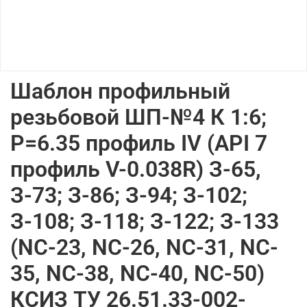
Шаблон профильный
резьбовой ШП-№4 К 1:6;
Р=6.35 профиль IV (АРI 7
профиль V-0.038R) З-65,
З-73; З-86; З-94; З-102;
З-108; З-118; З-122; З-133
(NC-23, NC-26, NC-31, NC-
35, NC-38, NC-40, NC-50)
КСИЗ ТУ 26.51.33-002-